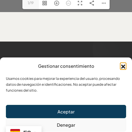
1/19
Trabajamos para los
que
Gestionar consentimiento
generan trabajo
Usamos cookies para mejorar la experiencia del usuario, procesando
Dirección
datos de navegación e identificaciones. No aceptar puede afectar
Av. Amazonas N34-332 y Atahualpa
funciones del sitio.
Escríbenos
Aceptar
info@capeipi.org.ec
Denegar
(+593) 98 841 2344