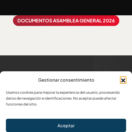
DOCUMENTOS ASAMBLEA GENERAL 2026
Trabajamos para los
que
Gestionar consentimiento
generan trabajo
Usamos cookies para mejorar la experiencia del usuario, procesando
Dirección
datos de navegación e identificaciones. No aceptar puede afectar
Av. Amazonas N34-332 y Atahualpa
funciones del sitio.
Escríbenos
Aceptar
info@capeipi.org.ec