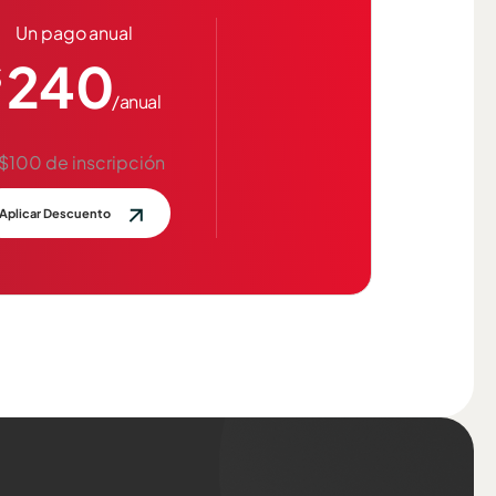
Un pago anual
240
$
/anual
 $100 de inscripción
Aplicar Descuento