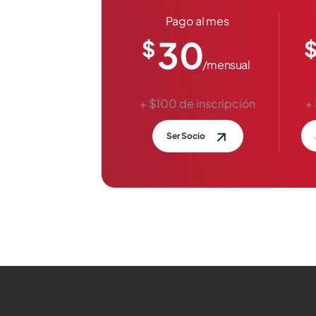
Pago al mes
30
$
/mensual
+ $100 de inscripción
+
Ser Socio