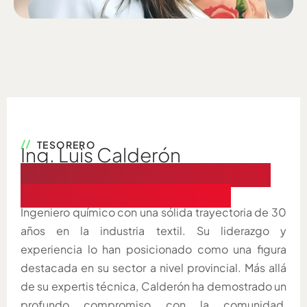
TESORERO
Ing. Luis Calderón
Tesorero de CAPEIPI desde
el 1.º de enero de 2025
Ingeniero químico con una sólida trayectoria de 30
años en la industria textil. Su liderazgo y
experiencia lo han posicionado como una figura
destacada en su sector a nivel provincial. Más allá
de su expertis técnica, Calderón ha demostrado un
profundo compromiso con la comunidad,