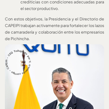
crediticias con condiciones adecuadas para
el sector productivo.
Con estos objetivos, la Presidencia y el Directorio de
CAPEIPI trabajan activamente para fortalecer los lazos
de camaradería y colaboración entre los empresarios
de Pichincha.
Trab
a
n
d
o
p
o
r
t
i
,
c
r
e
c
ie
ndo c
o
n
ti
g
o
-
C
A
P
E
I
P
I
-
C
E
ja
Q -