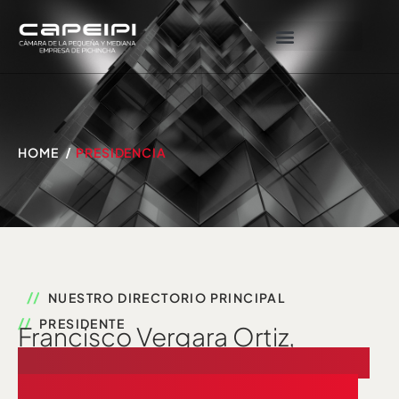
HOME
PRESIDENCIA
NUESTRO DIRECTORIO PRINCIPAL
PRESIDENTE
Francisco Vergara Ortiz,
Presidente de CAPEIPI y CEQ
desde el 1.º de diciembre de