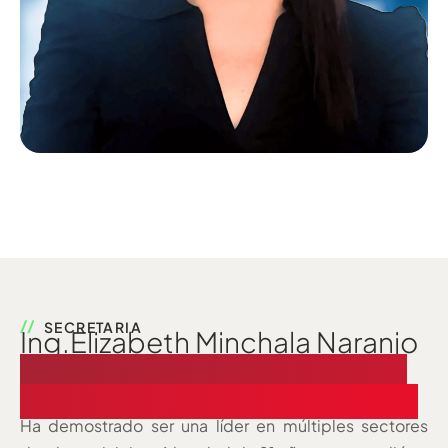
SECRETARIA
Ing.Elizabeth Minchala Naranjo
Secretaria de CAPEIPI y CEQ
desde el 1.º de enero de 2025
Ha demostrado ser una líder en múltiples sectores