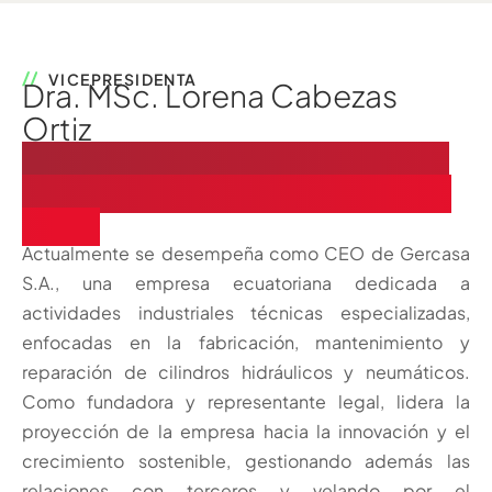
VICEPRESIDENTA
Dra. MSc. Lorena Cabezas
Ortiz
Vicepresidenta de CAPEIPI Y
CEQ desde el 1.º de enero de
2025
Actualmente se desempeña como CEO de Gercasa
S.A., una empresa ecuatoriana dedicada a
actividades industriales técnicas especializadas,
enfocadas en la fabricación, mantenimiento y
reparación de cilindros hidráulicos y neumáticos.
Como fundadora y representante legal, lidera la
proyección de la empresa hacia la innovación y el
crecimiento sostenible, gestionando además las
relaciones con terceros y velando por el