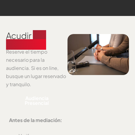
Acudir
a la
audiencia
Reserve el tiempo
necesario para la
audiencia. Si es on line,
busque un lugar reservado
y tranquilo.
Audiencia
Presencial
Antes de la
mediación
: