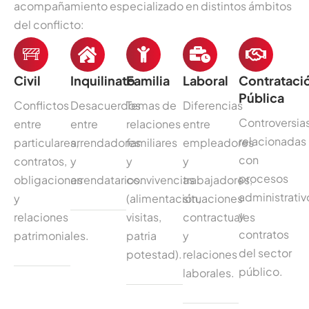
acompañamiento especializado en distintos ámbitos
del conflicto:
Civil
Inquilinato
Familia
Laboral
Contrataci
Pública
Conflictos
Desacuerdos
Temas de
Diferencias
Controversia
entre
entre
relaciones
entre
relacionadas
particulares,
arrendadores
familiares
empleadores
con
contratos,
y
y
y
procesos
obligaciones
arrendatarios.
convivencias
trabajadores,
administrativ
y
(alimentación,
situaciones
y
relaciones
visitas,
contractuales
contratos
patrimoniales.
patria
y
del sector
potestad).
relaciones
público.
laborales.