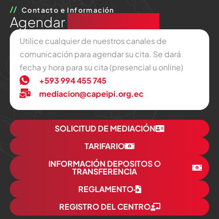
Contacto e Información
Agendar
una audiencia
Utilice cualquier de nuestros canales de
comunicación para agendar su cita. Se dará
fecha y hora para su cita (presencial u online)
+593 994 455 745
mediacion@capeipi.org.ec
SOLICITUD DE MEDIACIÓN
TARIFARIO
INFORMACIÓN DEPOSITOS O
TRANSFERENCIA
REGLAMENTO
REGISTRO DEL CENTRO