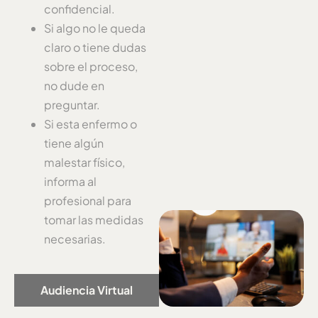
confidencial.
Si algo no le queda
claro o tiene dudas
sobre el proceso,
no dude en
preguntar.
Si esta enfermo o
tiene algún
malestar físico,
informa al
profesional para
tomar las medidas
necesarias.
Audiencia Virtual