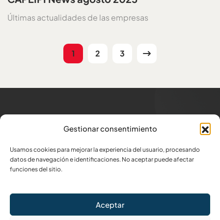
Últimas actualidades de las empresas
1
2
3
Trabajamos para los
que
Gestionar consentimiento
generan trabajo
Usamos cookies para mejorar la experiencia del usuario, procesando
Dirección
datos de navegación e identificaciones. No aceptar puede afectar
Av. Amazonas N34-332 y Atahualpa
funciones del sitio.
Escríbenos
Aceptar
info@capeipi.org.ec