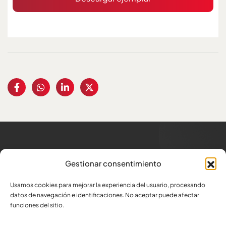
Trabajamos para los
que
Gestionar consentimiento
generan trabajo
Usamos cookies para mejorar la experiencia del usuario, procesando
Dirección
datos de navegación e identificaciones. No aceptar puede afectar
Av. Amazonas N34-332 y Atahualpa
funciones del sitio.