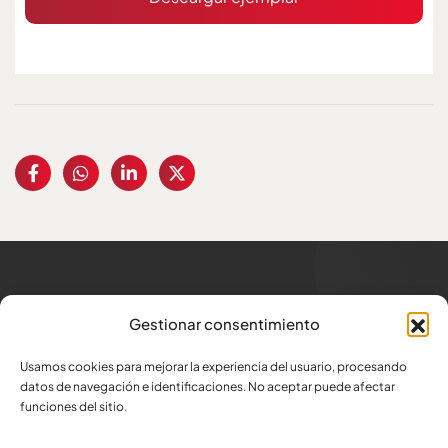
Trabajamos para los
que
Gestionar consentimiento
generan trabajo
Usamos cookies para mejorar la experiencia del usuario, procesando
Dirección
datos de navegación e identificaciones. No aceptar puede afectar
Av. Amazonas N34-332 y Atahualpa
funciones del sitio.