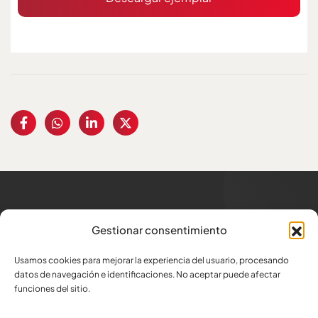
Trabajamos para los
que
Gestionar consentimiento
generan trabajo
Usamos cookies para mejorar la experiencia del usuario, procesando
Dirección
datos de navegación e identificaciones. No aceptar puede afectar
Av. Amazonas N34-332 y Atahualpa
funciones del sitio.