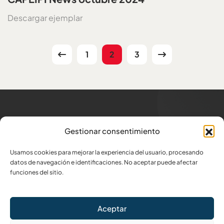
Descargar ejemplar
1
2
3
Trabajamos para los
que
Gestionar consentimiento
generan trabajo
Usamos cookies para mejorar la experiencia del usuario, procesando
Dirección
datos de navegación e identificaciones. No aceptar puede afectar
Av. Amazonas N34-332 y Atahualpa
funciones del sitio.
Escríbenos
Aceptar
info@capeipi.org.ec